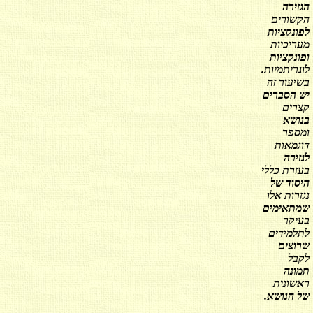
הגזירה
הקשורים
לפונקציות
מעריכיות
ופונקציות
לוגריתמיות.
בשיעור זה
יש הסברים
קצרים
בנושא
ומספר
דוגמאות
לגזירה
בעזרת כללי
היסוד של
נגזרות אלו
שמתאימים
בעיקר
לתלמידים
שרוצים
לקבל
תמונה
ראשונית
של הנושא.